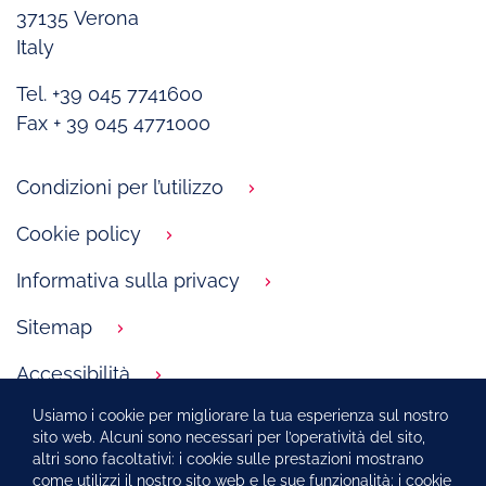
37135 Verona
Italy
Tel. +39 045 7741600
Fax + 39 045 4771000
Condizioni per l’utilizzo
Cookie policy
Informativa sulla privacy
Sitemap
Accessibilità
Usiamo i cookie per migliorare la tua esperienza sul nostro
Le nostre sedi nel mondo
sito web. Alcuni sono necessari per l’operatività del sito,
altri sono facoltativi: i cookie sulle prestazioni mostrano
Farmacovigilanza
come utilizzi il nostro sito web e le sue funzionalità; i cookie