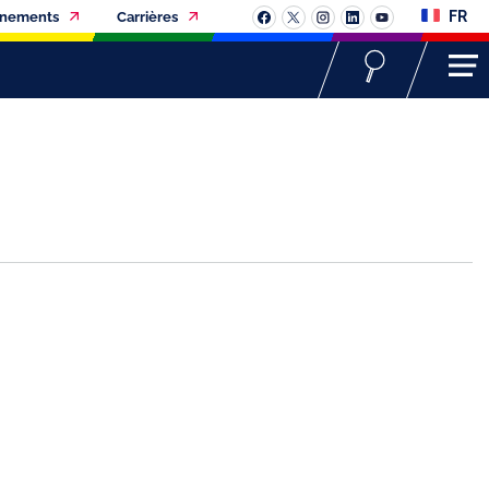
FR
vènements
Carrières