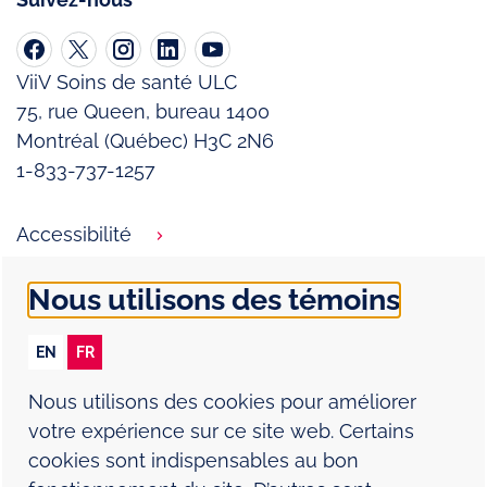
ViiV Soins de santé ULC
75, rue Queen, bureau 1400
Montréal (Québec) H3C 2N6
1-833-737-1257
Accessibilité
Conditions d’utilisation
Nous utilisons des témoins
Énoncé de confidentialité
EN
FR
Politique relative aux témoins (cookies)
Nous utilisons des cookies pour améliorer
Nous joindre
votre expérience sur ce site web. Certains
cookies sont indispensables au bon
Signaler un effet indésirable