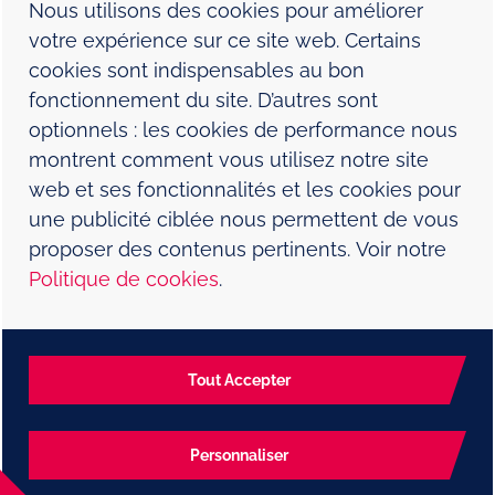
Nous utilisons des cookies pour améliorer
Nous joindre
votre expérience sur ce site web. Certains
cookies sont indispensables au bon
Signaler un effet indésirable
fonctionnement du site. D’autres sont
Plan du site
optionnels : les cookies de performance nous
montrent comment vous utilisez notre site
Déclaration dans le cadre du
web et ses fonctionnalités et les cookies pour
Modern Slavery Act
une publicité ciblée nous permettent de vous
proposer des contenus pertinents. Voir notre
NP-CA-HVX-WCNT-230001-F Date : Juin 2026
Politique de cookies
.
©2024 Groupe de sociétés ViiV Soins de santé ou son
concédant de licence. Les marques de commerce mentionnées
Témoins strictement nécessaires
appartiennent à leurs propriétaires respectifs.
Ils sont essentiels au bon fonctionnement du
Tout Accepter
Pour signaler un effet indésirable ou formuler une plainte sur un
produit, veuillez composer le 1-877-393-8448.
site Web, par exemple pour le stockage
temporaire des données pendant une visite
Personnaliser
sur le site Web, la gestion des préférences en