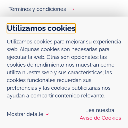
Términos y condiciones
Política de Cookies
Utilizamos cookies
Política de Privacidad
Utilizamos cookies para mejorar su experiencia
Sitemap
web. Algunas cookies son necesarias para
ejecutar la web. Otras son opcionales: las
Dónde trabajamos
cookies de rendimiento nos muestran cómo
Web para profesionales sanitarios
utiliza nuestra web y sus características; las
cookies funcionales recuerdan sus
Notificar posible reacción adversa
preferencias y las cookies publicitarias nos
Canal de denuncias global GSK (Speak Up)
ayudan a compartir contenido relevante.
Canal de denuncias local
Lea nuestra
Mostrar detalle
❮
Aviso de Cookies
NP-ES-HVX-WCNT-220003 (v4) 01/2024