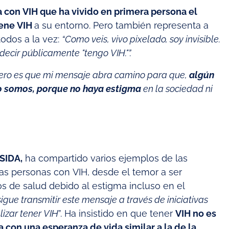
 con VIH que ha vivido en primera persona el
iene VIH
a su entorno. Pero también representa a
odos a la vez:
“Como veis, vivo pixelado, soy invisible.
ecir públicamente "tengo VIH."”.
iero es que mi mensaje abra camino para que,
algún
o somos, porque no haya estigma
en la sociedad ni
ESIDA,
ha compartido varios ejemplos de las
las personas con VIH, desde el temor a ser
os de salud debido al estigma incluso en el
sigue transmitir este mensaje a través de iniciativas
lizar tener VIH
”. Ha insistido en que tener
VIH no es
 con una esperanza de vida similar a la de la