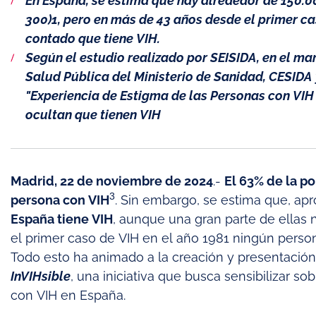
En España, se estima que hay alrededor de 150.
300)1, pero en más de 43 años desde el primer ca
contado que tiene VIH.
Según el estudio realizado por SEISIDA, en el ma
Salud Pública del Ministerio de Sanidad, CESIDA 
"Experiencia de Estigma de las Personas con VIH
ocultan que tienen VIH
Madrid, 22 de noviembre de 2024
.-
El 63% de la p
3
persona con VIH
. Sin embargo, se estima que, a
España tiene VIH
, aunque una gran parte de ellas
el primer caso de VIH en el año 1981 ningún perso
Todo esto ha animado a la creación y presentaci
InVIHsible
, una iniciativa que busca sensibilizar 
con VIH en España.