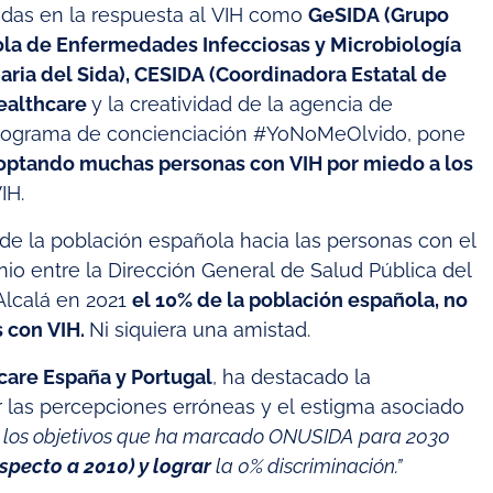
adas en la respuesta al VIH como
GeSIDA (Grupo
ñola de Enfermedades Infecciosas y Microbiología
aria del Sida), CESIDA (Coordinadora Estatal de
Healthcare
y la creatividad de la agencia de
 programa de concienciación #YoNoMeOlvido, pone
n optando muchas personas con VIH por miedo a los
IH.
de la población española hacia las personas con el
io entre la Dirección General de Salud Pública del
Alcalá en 2021
el 10% de la población española, no
s con VIH.
Ni siquiera una amistad.
hcare España y Portugal
, ha destacado la
ar las percepciones erróneas y el estigma asociado
r los objetivos que ha marcado ONUSIDA para 2030
especto a 2010) y lograr
la 0% discriminación.”