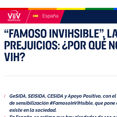
España
“FAMOSO INVIHSIBLE”, 
PREJUICIOS: ¿POR QUÉ 
VIH?
GeSIDA, SEISIDA, CESIDA y Apoyo Positivo, con e
de sensibilización #FamosoInVIHsible, que pone 
existe en la sociedad.