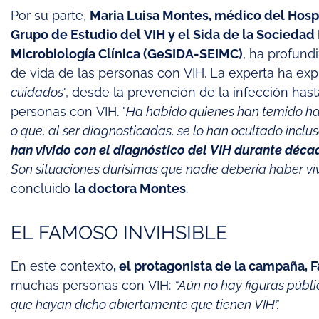
Por su parte,
Maria Luisa Montes, médico del Hospi
Grupo de Estudio del VIH y el Sida de la Socieda
Microbiología Clínica (GeSIDA-SEIMC)
, ha profund
de vida de las personas con VIH. La experta ha exp
cuidados
", desde la prevención de la infección has
personas con VIH. "
Ha habido quienes han temido hac
o que, al ser diagnosticadas, se lo han ocultado incl
han vivido con el diagnóstico del VIH durante década
Son situaciones durísimas que nadie debería haber viv
concluido
la doctora Montes
.
EL FAMOSO INVIHSIBLE
En este contexto
, el protagonista de la campaña, 
muchas personas con VIH:
“Aún no hay figuras públi
que hayan dicho abiertamente que tienen VIH”.