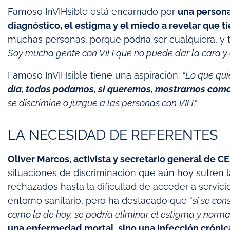
Famoso InVIHsible está encarnado por
una persona
diagnóstico, el estigma y el miedo a revelar que t
muchas personas, porque podría ser cualquiera, y t
Soy mucha gente con VIH que no puede dar la cara y d
Famoso InVIHsible tiene una aspiración:
“Lo que qu
día, todos podamos, si queremos, mostrarnos com
se discrimine o juzgue a las personas con VIH.”
LA NECESIDAD DE REFERENTES
Oliver Marcos, activista y secretario general de C
situaciones de discriminación que aún hoy sufren 
rechazados hasta la dificultad de acceder a servici
entorno sanitario, pero ha destacado que “
si se con
como la de hoy, se podría eliminar el estigma y norma
una enfermedad mortal, sino una infección crónica