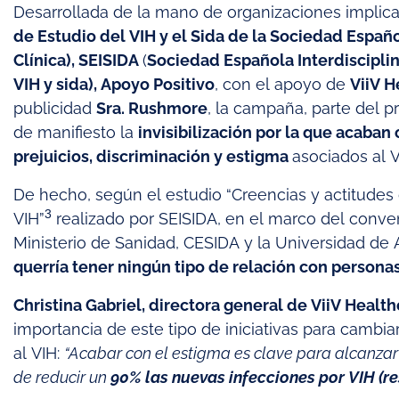
Desarrollada de la mano de organizaciones implic
de Estudio del VIH y el Sida de la Sociedad Espa
Clínica), SEISIDA
(
Sociedad Española Interdisciplin
VIH y sida), Apoyo Positivo
, con el apoyo de
ViiV 
publicidad
Sra. Rushmore
, la campaña, parte del
de manifiesto la
invisibilización por la que acaba
prejuicios, discriminación y estigma
asociados al V
De hecho, según el estudio “Creencias y actitudes 
3
VIH”
realizado por SEISIDA, en el marco del conven
Ministerio de Sanidad, CESIDA y la Universidad de 
querría tener ningún tipo de relación con persona
Christina Gabriel, directora general de ViiV Healt
importancia de este tipo de iniciativas para cambi
al VIH:
“Acabar con el estigma es clave para alcanza
de reducir un
90% las nuevas infecciones por VIH
(r